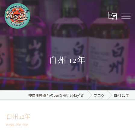
白州 12年
神奈川県野毛のbarならthe May"B"
ブログ
白州 12年
白州 12年
2025/02/10