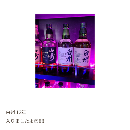
白州 12年
入りましたよ😊‼️‼️