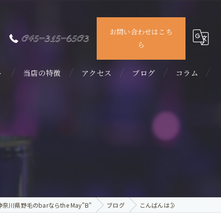
お問い合わせはこち
045-315-6503
ら
ト
当店の特徴
アクセス
ブログ
コラム
カラオケ
ダーツ
女子会
カクテル
飲み放題
神奈川県野毛のbarならthe May"B"
ブログ
こんばんは🌛