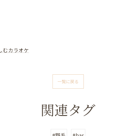
しむカラオケ
一覧に戻る
関連タグ
#野毛
#bar