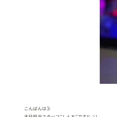
こんばんは🌛
本日担当スタッフ″しんち″です(◜ᴗ◝ )