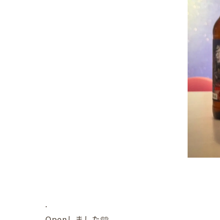
.
Openしました🩵