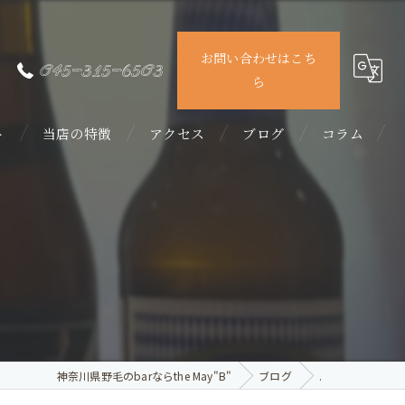
お問い合わせはこち
045-315-6503
ら
ト
当店の特徴
アクセス
ブログ
コラム
カラオケ
ダーツ
女子会
カクテル
飲み放題
神奈川県野毛のbarならthe May"B"
ブログ
.