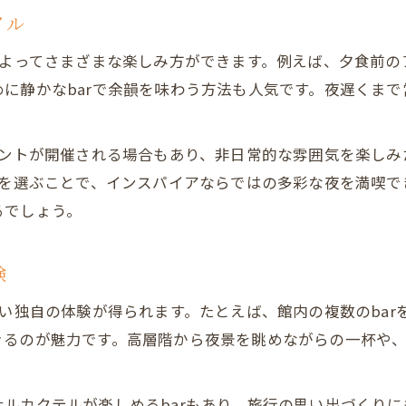
用途別で選ぶインスパイア内のbar案内
イル
bar利用シーン別インスパイアおすすめ案内
によってさまざまな楽しみ方ができます。例えば、夕食前
インスパイアのbarで目的別に選ぶ方法
に静かなbarで余韻を味わう方法も人気です。夜遅くまで
bar選びで迷った時のインスパイア活用術
barでの食事や会話に適したインスパイアの選び方
ベントが開催される場合もあり、非日常的な雰囲気を楽し
bar体験を用途で分けるインスパイアのコツ
rを選ぶことで、インスパイアならではの多彩な夜を満喫で
bar利用に役立つ価格帯や雰囲気の見極め方
るでしょう。
インスパイアbarの価格帯と雰囲気の選び方
bar初心者向けインスパイアの価格感チェック法
験
bar利用時の雰囲気や費用感をインスパイアで確認
い独自の体験が得られます。たとえば、館内の複数のbarを
インスパイアbarで失敗しない価格帯の見極め方
るのが魅力です。高層階から夜景を眺めながらの一杯や、
bar選びで重視すべきインスパイアの雰囲気比較
ルカクテルが楽しめるbarもあり、旅行の思い出づくりに