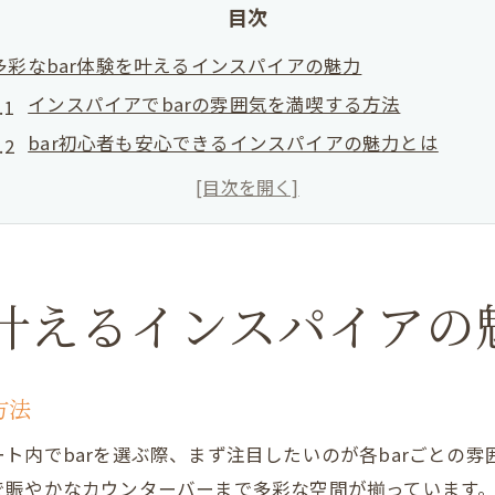
目次
多彩なbar体験を叶えるインスパイアの魅力
インスパイアでbarの雰囲気を満喫する方法
bar初心者も安心できるインスパイアの魅力とは
インスパイアのbarで楽しむ多様なスタイル
bar選びで感じるインスパイア特有の体験
bar利用時のインスパイアのメリット解説
雰囲気重視ならインスパイアでbarを選ぶ
を叶えるインスパイアの
barの雰囲気を重視したい人にインスパイアが最適な
インスパイアbarが演出する特別な空間とは
方法
bar選びで重要なインスパイアの雰囲気比較
インスパイアで見つかるbarの落ち着いた過ごし方
ト内でbarを選ぶ際、まず注目したいのが各barごとの
で賑やかなカウンターバーまで多彩な空間が揃っています
雰囲気で選ぶbar体験の楽しみ方をインスパイアで解