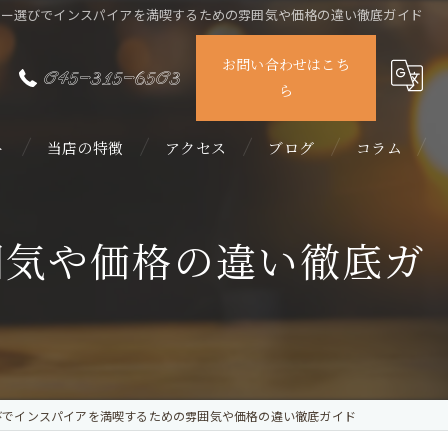
バー選びでインスパイアを満喫するための雰囲気や価格の違い徹底ガイド
お問い合わせはこち
045-315-6503
ら
ト
当店の特徴
アクセス
ブログ
コラム
カラオケ
囲気や価格の違い徹底ガ
ダーツ
女子会
カクテル
飲み放題
びでインスパイアを満喫するための雰囲気や価格の違い徹底ガイド