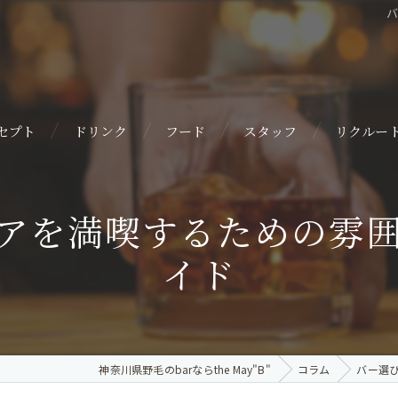
セプト
ドリンク
フード
スタッフ
リクルー
アを満喫するための雰
イド
神奈川県野毛のbarならthe May"B"
コラム
バー選