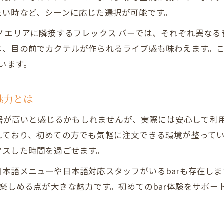
たい時など、シーンに応じた選択が可能です。
barとバルの違いを現地視点で解説
ノエリアに隣接するフレックス バーでは、それぞれ異な
barとバルの違いをインスパイア現地で徹底比較
は、目の前でカクテルが作られるライブ感も味わえます。
インスパイアで感じるbarとバルの雰囲気の差
います。
bar中心かバル中心か現地流の選び方を解説
barとバルの使い分けポイントをインスパイアで学ぶ
魅力とは
bar体験を深めるために知りたいバルとの差異
は敷居が高いと感じるかもしれませんが、実際には安心して
落ち着いた時間をbarで楽しむ秘訣
ており、初めての方でも気軽に注文できる環境が整ってい
インスパイアのbarで静かに過ごすコツ
クスした時間を過ごせます。
barで落ち着くためのインスパイア流ポイント
本語メニューや日本語対応スタッフがいるbarも存在しま
bar初心者でも安心なリラックス方法をインスパイア
を楽しめる点が大きな魅力です。初めてのbar体験をサポ
インスパイアbarで静寂を楽しむおすすめ体験
barで過ごす落ち着いたひと時の極意を解説