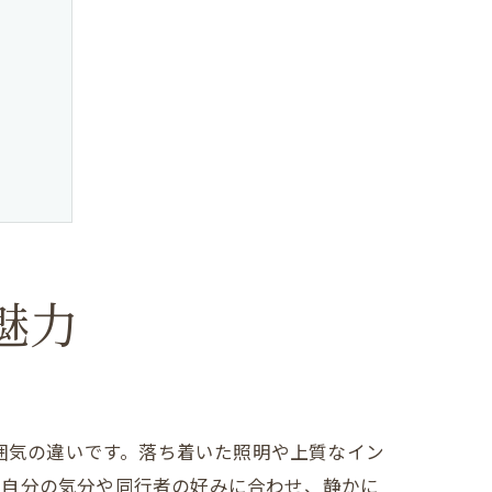
魅力
理由
雰囲気の違いです。落ち着いた照明や上質なイン
。自分の気分や同行者の好みに合わせ、静かに
説